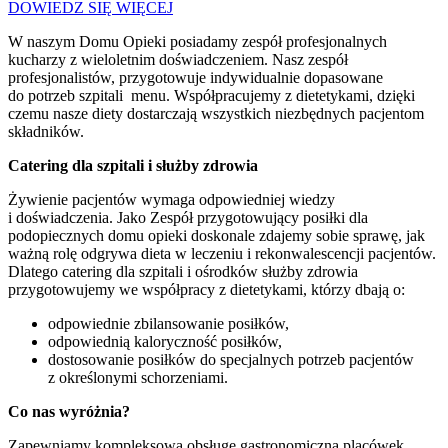
DOWIEDZ SIĘ WIĘCEJ
W naszym Domu Opieki posiadamy zespół profesjonalnych
kucharzy z wieloletnim doświadczeniem. Nasz zespół
profesjonalistów, przygotowuje indywidualnie dopasowane
do potrzeb szpitali menu. Współpracujemy z dietetykami, dzięki
czemu nasze diety dostarczają wszystkich niezbędnych pacjentom
składników.
Catering dla szpitali i służby zdrowia
Żywienie pacjentów wymaga odpowiedniej wiedzy
i doświadczenia. Jako Zespół przygotowujący posiłki dla
podopiecznych domu opieki doskonale zdajemy sobie sprawę, jak
ważną rolę odgrywa dieta w leczeniu i rekonwalescencji pacjentów.
Dlatego catering dla szpitali i ośrodków służby zdrowia
przygotowujemy we współpracy z dietetykami, którzy dbają o:
odpowiednie zbilansowanie posiłków,
odpowiednią kaloryczność posiłków,
dostosowanie posiłków do specjalnych potrzeb pacjentów
z określonymi schorzeniami.
Co nas wyróżnia?
Zapewniamy kompleksową obsługę gastronomiczną placówek