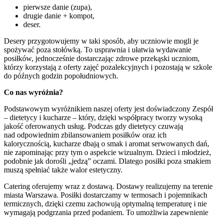
pierwsze danie (zupa),
drugie danie + kompot,
deser.
Desery przygotowujemy w taki sposób, aby uczniowie mogli je
spożywać poza stołówką. To usprawnia i ułatwia wydawanie
posiłków, jednocześnie dostarczając zdrowe przekąski uczniom,
którzy korzystają z oferty zajęć pozalekcyjnych i pozostają w szkole
do późnych godzin popołudniowych.
Co nas wyróżnia?
Podstawowym wyróżnikiem naszej oferty jest doświadczony Zespół
– dietetycy i kucharze – który, dzięki współpracy tworzy wysoką
jakość oferowanych usług. Podczas gdy dietetycy czuwają
nad odpowiednim zbilansowaniem posiłków oraz ich
kalorycznością, kucharze dbają o smak i aromat serwowanych dań,
nie zapominając przy tym o aspekcie wizualnym. Dzieci i młodzież,
podobnie jak dorośli „jedzą” oczami. Dlatego posiłki poza smakiem
muszą spełniać także walor estetyczny.
Catering oferujemy wraz z dostawą. Dostawy realizujemy na terenie
miasta Warszawa. Posiłki dostarczamy w termosach i pojemnikach
termicznych, dzięki czemu zachowują optymalną temperaturę i nie
wymagają podgrzania przed podaniem. To umożliwia zapewnienie