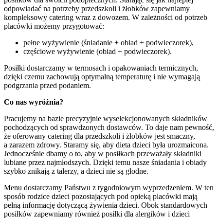
odpowiadać na potrzeby przedszkoli i żłobków zapewniamy
kompleksowy catering wraz z dowozem. W zależności od potrzeb
placówki możemy przygotować:
pełne wyżywienie (śniadanie + obiad + podwieczorek),
częściowe wyżywienie (obiad + podwieczorek).
Posiłki dostarczamy w termosach i opakowaniach termicznych,
dzięki czemu zachowują optymalną temperaturę i nie wymagają
podgrzania przed podaniem.
Co nas wyróżnia?
Pracujemy na bazie precyzyjnie wyselekcjonowanych składników
pochodzących od sprawdzonych dostawców. To daje nam pewność,
że oferowany catering dla przedszkoli i żłobków jest smaczny,
a zarazem zdrowy. Staramy się, aby dieta dzieci była urozmaicona.
Jednocześnie dbamy o to, aby w posiłkach przeważały składniki
lubiane przez najmłodszych. Dzięki temu nasze śniadania i obiady
szybko znikają z talerzy, a dzieci nie są głodne.
Menu dostarczamy Państwu z tygodniowym wyprzedzeniem. W ten
sposób rodzice dzieci pozostających pod opieką placówki mają
pełną informację dotyczącą żywienia dzieci. Obok standardowych
posiłków zapewniamy również posiłki dla alergików i dzieci